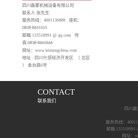
四川磊蒙机械设备有限公司
联系人
:
张先生
服务热线：
4001136888
座机：
0838-8655555
邮箱
:133518991 @ qq.com
传
真
:0838-8665666
网址：
www.leimengchina.com
地址
:
四川什邡经济开发区 （ 北区
） 金台路
6
号
CONTACT
联系我们
四川磊
服务热线：400113
邮箱:133518991 
网址：www