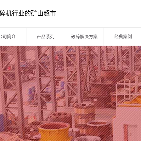
碎机行业的矿山超市
公司简介
产品系列
破碎解决方案
经典案例
公司简介
贵州破碎机系列
企业文化
贵州筛分系列
企业风采
贵州洗砂设备
企业资质
贵州制砂机系列
厂区展示
贵州移动站系列
贵州板框压滤机
贵州皮带输送机