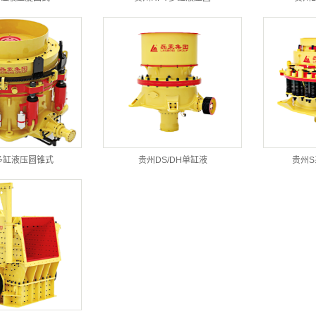
多缸液压圆锥式
贵州DS/DH单缸液
贵州