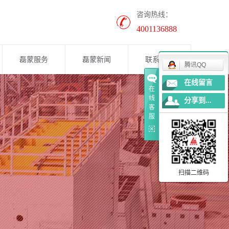
咨询热线：
4001136888
磊蒙服务
磊蒙新闻
联系我们
腾讯QQ
在线留言
公司新闻
在
线
分享到...
案例展示
客
服
行业资讯
养护知识
扫描二维码