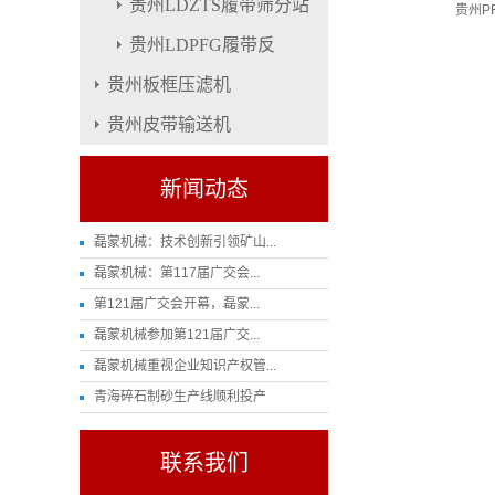
贵州LDZTS履带筛分站
贵州P
贵州LDPFG履带反
贵州板框压滤机
贵州皮带输送机
新闻动态
磊蒙机械：技术创新引领矿山...
磊蒙机械：第117届广交会...
第121届广交会开幕，磊蒙...
磊蒙机械参加第121届广交...
磊蒙机械重视企业知识产权管...
青海碎石制砂生产线顺利投产
联系我们