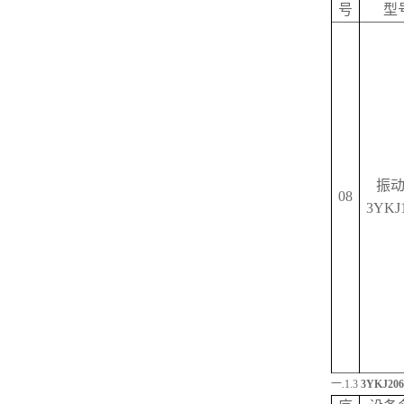
号
型
振
08
3YKJ
一.1.3
3
YKJ206