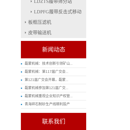
LDZTS履带筛分站
LDPFG履带反击式移动
板框压滤机
皮带输送机
新闻动态
磊蒙机械：技术创新引领矿山...
磊蒙机械：第117届广交会...
第121届广交会开幕，磊蒙...
磊蒙机械参加第121届广交...
磊蒙机械重视企业知识产权管...
青海碎石制砂生产线顺利投产
联系我们