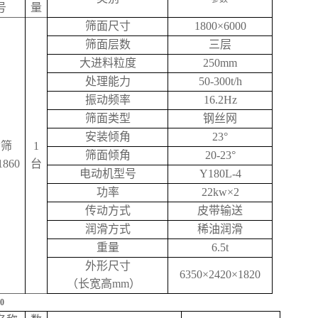
号
量
筛面尺寸
1800×6000
筛面层数
三层
大进料粒度
250mm
处理能力
50-300t/h
振动频率
16.2Hz
筛面类型
钢丝网
安装倾角
23°
动筛
1
筛面倾角
20-23°
1860
台
电动机型号
Y180L-4
功率
22kw×2
传动方式
皮带输送
润滑方式
稀油润滑
重量
6.5t
外形尺寸
6350×2420×1820
（长宽高mm）
0