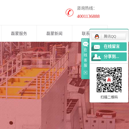
咨询热线：
4001136888
磊蒙服务
磊蒙新闻
联系我们
腾讯QQ
在线留言
公司新闻
在
线
分享到...
案例展示
客
服
行业资讯
养护知识
扫描二维码