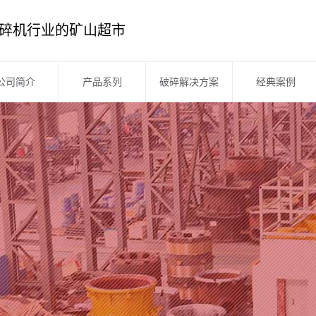
碎机行业的矿山超市
公司简介
产品系列
破碎解决方案
经典案例
公司简介
破碎机系列
企业文化
筛分系列
企业风采
洗砂设备
企业资质
制砂机系列
厂区展示
移动站系列
板框压滤机
皮带输送机