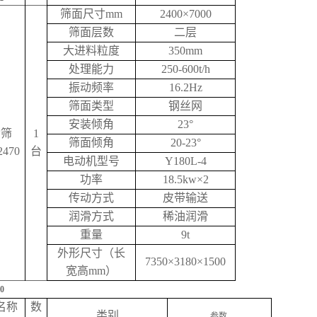
筛面尺寸mm
2400×7000
筛面层数
二层
大进料粒度
350mm
处理能力
250-600t/h
振动频率
16.2Hz
筛面类型
钢丝网
安装倾角
23°
动筛
1
筛面倾角
20-23°
2470
台
电动机型号
Y180L-4
功率
18.5kw×2
传动方式
皮带输送
润滑方式
稀油润滑
重量
9t
外形尺寸（长
7350×3180×1500
宽高mm）
0
名称
数
类别
参数