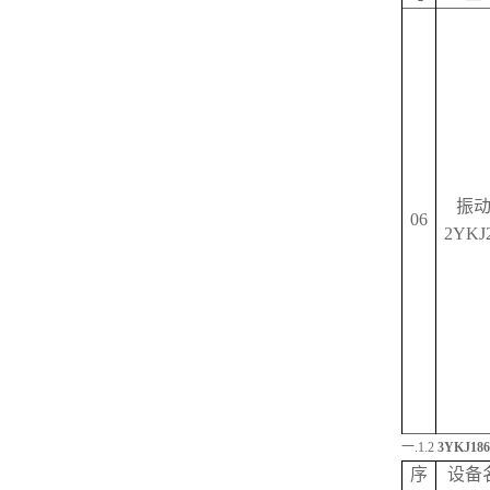
振
06
2YKJ
一.1.2
3
YKJ186
序
设备