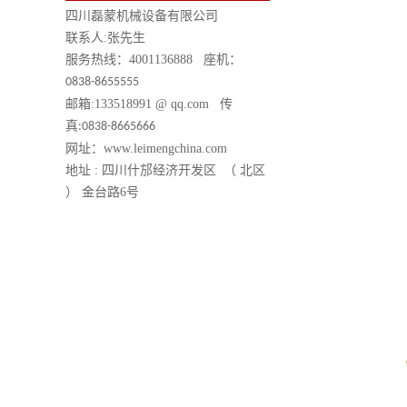
四川磊蒙机械设备有限公司
联系人
:
张先生
服务热线：
4001136888
座机：
0838-8655555
邮箱
:133518991 @ qq.com
传
真
:0838-8665666
网址：
www.leimengchina.com
地址
:
四川什邡经济开发区 （ 北区
） 金台路
6
号