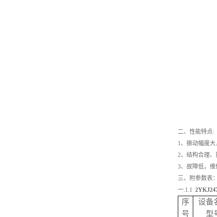
二、性能特点:
1、振动幅度
2、结构合理
3、故障低，维
三、附参数表
一.1.1
2
YKJ24
序
设备
号
型