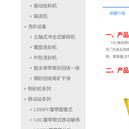
振动给料机
详细介绍
输送机
洗砂设备
一、产品
立轴式冲击式破碎机
YKJ振动筛
螺旋洗砂机
专门为采石场
网，激振器(
叶轮洗砂机
脱水筛带尾砂回收一体
二、产品
细砂回收尾矿干排
制砂机系列
移动站系列
LDHPY履带圆锥式
LDC履带颚式移动破系