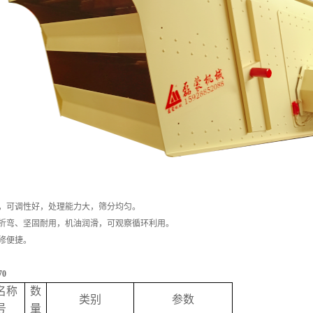
大，可调性好，处理能力大，筛分均匀。
、折弯、坚固耐用，机油润滑，可观察循环利用。
修便捷。
：
70
名称
数
类别
参数
号
量