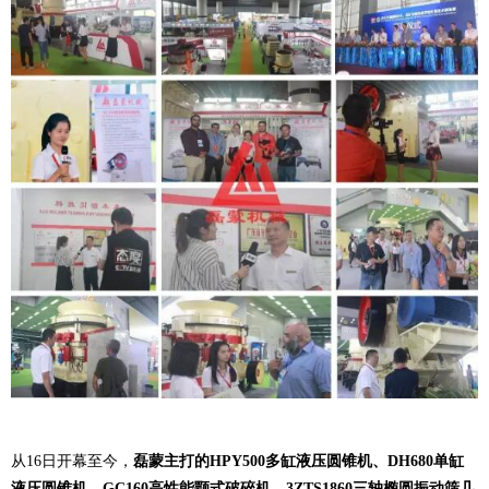
从16日开幕至今，
磊蒙主打的HPY500多缸液压圆锥机、DH680单缸
液压圆锥机、GC160高性能颚式破碎机、3ZTS1860三轴椭圆振动筛几