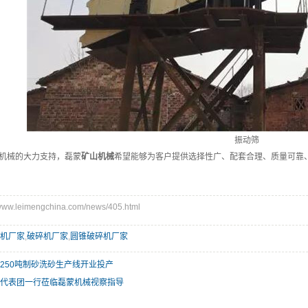
振动筛
机械的大力支持，磊蒙
矿山机械
希望能够为客户提供选择性广、配套合理、质量可靠
w.leimengchina.com/news/405.html
机厂家
,
破碎机厂家
,
圆锥破碎机厂家
250吨制砂洗砂生产线开业投产
代表团一行莅临磊蒙机械视察指导