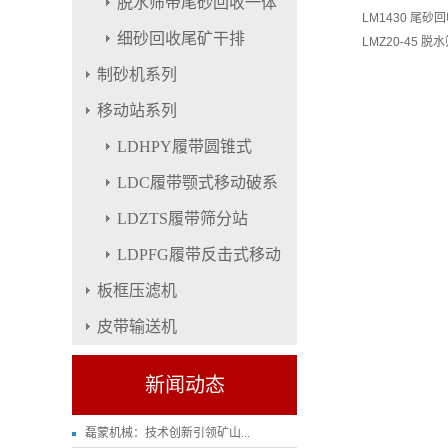
脱水筛带尾砂回收一体
LM1430 尾砂
细砂回收尾矿干排
LMZ20-45 脱
制砂机系列
移动站系列
LDHPY履带圆锥式
LDC履带颚式移动破系
LDZTS履带筛分站
LDPFG履带反击式移动
板框压滤机
皮带输送机
新闻动态
磊蒙机械：技术创新引领矿山...