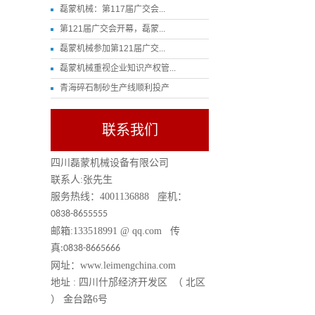
磊蒙机械：第117届广交会...
第121届广交会开幕，磊蒙...
磊蒙机械参加第121届广交...
磊蒙机械重视企业知识产权管...
青海碎石制砂生产线顺利投产
联系我们
四川磊蒙机械设备有限公司
联系人
:
张先生
服务热线：
4001136888
座机：
0838-8655555
邮箱
:133518991 @ qq.com
传
真
:0838-8665666
网址：
www.leimengchina.com
地址
:
四川什邡经济开发区 （ 北区
） 金台路
6
号