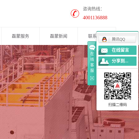
咨询热线：
4001136888
磊蒙服务
磊蒙新闻
联系我们
腾讯QQ
在线留言
公司新闻
在
线
分享到...
案例展示
客
服
行业资讯
养护知识
扫描二维码