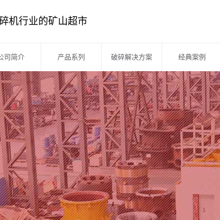
碎机行业的矿山超市
公司简介
产品系列
破碎解决方案
经典案例
公司简介
破碎机系列
企业文化
筛分系列
企业风采
洗砂设备
企业资质
制砂机系列
厂区展示
移动站系列
板框压滤机
皮带输送机