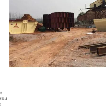
动筛
轮洗砂机
筛