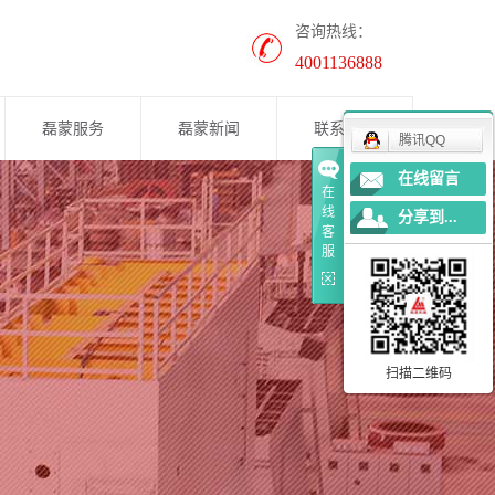
咨询热线：
4001136888
磊蒙服务
磊蒙新闻
联系我们
腾讯QQ
在线留言
公司新闻
在
线
分享到...
案例展示
客
服
行业资讯
养护知识
扫描二维码