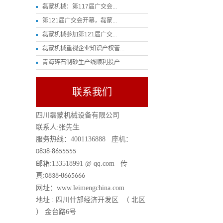
磊蒙机械：第117届广交会...
第121届广交会开幕，磊蒙...
磊蒙机械参加第121届广交...
磊蒙机械重视企业知识产权管...
青海碎石制砂生产线顺利投产
联系我们
四川磊蒙机械设备有限公司
联系人
:
张先生
服务热线：
4001136888
座机：
0838-8655555
邮箱
:133518991 @ qq.com
传
真
:0838-8665666
网址：
www.leimengchina.com
地址
:
四川什邡经济开发区 （ 北区
） 金台路
6
号