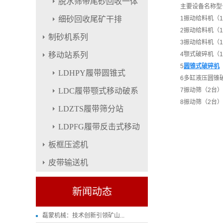
脱水筛带尾砂回收一体
主要设备名称
型
细砂回收尾矿干排
1
振动给料机（
2
振动给料机（
制砂机系列
3
振动给料机（
移动站系列
4
颚式破碎机（
5
圆锥式破碎机
LDHPY履带圆锥式
6
多缸液压圆锥
LDC履带颚式移动破系
7
振动筛（2台）
8
振动筛（2台）
LDZTS履带筛分站
LDPFG履带反击式移动
板框压滤机
皮带输送机
新闻动态
磊蒙机械：技术创新引领矿山...