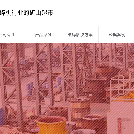
碎机行业的矿山超市
公司简介
产品系列
破碎解决方案
经典案例
公司简介
破碎机系列
企业文化
筛分系列
企业风采
洗砂设备
企业资质
制砂机系列
厂区展示
移动站系列
板框压滤机
皮带输送机